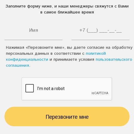
Жидкие моющие средства
Заполните форму ниже, и наши менеджеры свяжутся с Вами
в самое ближайшее время
Средства для санузлов
Сода кальцинированная
Средства моющие универсальные
Нажимая «Перезвоните мне», вы даете согласие на обработку
Средства для мытья посуды
Кислотные моющие средства
персональных данных в соответствии с
политикой
конфиденциальности
и принимаете условия
пользовательского
Чистящие средства
Щелочные моющие средства
соглашения
.
Технические моющие средства серии
«DEFF»
Моющие средства для стекол
Моющие средства для уборки
Перезвоните мне
Противогололедные реагенты