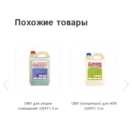
Похожие товары
для
СМУ для уборки
СМУ (концентрат) для АПК
 кг
помещений «DEFF» 5 кг
«DEFF» 5 кг